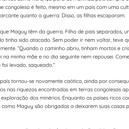
ãe congolesa é feito, mesmo em um país com uma cultu
rcante quanto a guerra. Disso, as filhas escaparam.
que Maguy têm da guerra. Filha de pais separados, um d
do tinha sido atacado. Sem poder ir nem voltar, teve
mente. “Quando o caminho abriu, tinham mortos e cr
uei na minha mãe e no dia seguinte nem repousei. Com
foi levado, saqueado.”
 país tornou-se novamente caótica, ainda por consequ
ados nas riquezas encontradas em terras congolesas a
 exploração dos minérios. Enquanto os países ricos c
s como Maguy são obrigadas a deixarem suas casas po