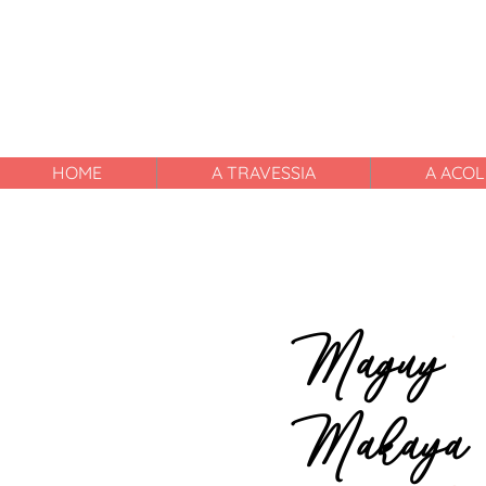
HOME
A TRAVESSIA
A ACOL
Maguy
Makaya