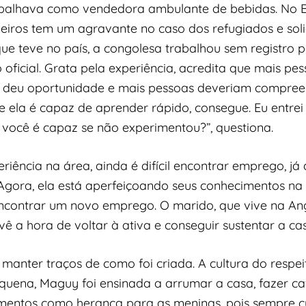
alhava como vendedora ambulante de bebidas. No Br
leiros tem um agravante no caso dos refugiados e solic
e teve no país, a congolesa trabalhou sem registro p
 oficial. Grata pela experiência, acredita que mais 
e deu oportunidade e mais pessoas deveriam compreen
Se ela é capaz de aprender rápido, consegue. Eu entrei
você é capaz se não experimentou?”, questiona.
riência na área, ainda é difícil encontrar emprego, já
 Agora, ela está aperfeiçoando seus conhecimentos na 
encontrar um novo emprego. O marido, que vive na Ang
 a hora de voltar à ativa e conseguir sustentar a cas
 manter traços de como foi criada. A cultura do respei
uena, Maguy foi ensinada a arrumar a casa, fazer café
amentos como herança para as meninas, pois sempre 