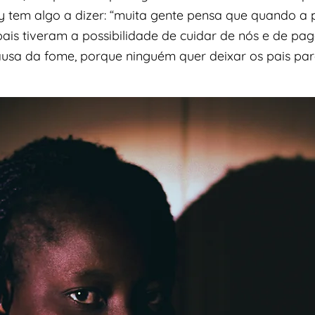
y tem algo a dizer: “muita gente pensa que quando a p
is tiveram a possibilidade de cuidar de nós e de pag
ausa da fome, porque ninguém quer deixar os pais para