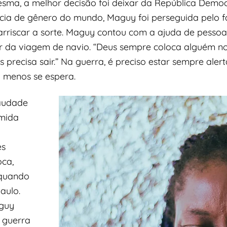
 mesma, a melhor decisão foi deixar da República Demo
ncia de gênero do mundo, Maguy foi perseguida pelo fa
e arriscar a sorte. Maguy contou com a ajuda de pesso
r da viagem de navio. “Deus sempre coloca alguém n
recisa sair.” Na guerra, é preciso estar sempre alert
 menos se espera.
saudade
omida
es
oca,
 quando
aulo.
aguy
 guerra